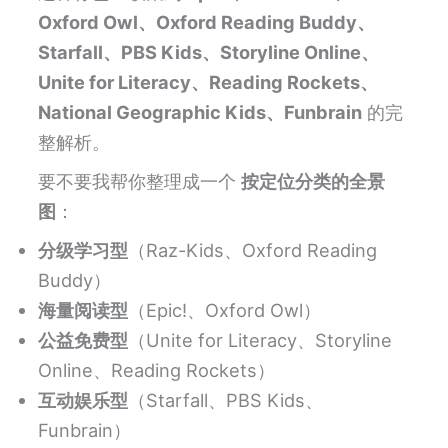
Oxford Owl、Oxford Reading Buddy、
Starfall、PBS Kids、Storyline Online、
Unite for Literacy、Reading Rockets、
National Geographic Kids、Funbrain
的完
整解析。
要不要我帮你整理成一个
按定位分类的全景
图
：
分级学习型
（Raz-Kids、Oxford Reading
Buddy）
海量阅读型
（Epic!、Oxford Owl）
公益免费型
（Unite for Literacy、Storyline
Online、Reading Rockets）
互动娱乐型
（Starfall、PBS Kids、
Funbrain）