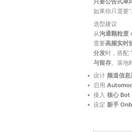
只要公告式单
如果你只需要
选型建议
从
沟通颗粒度 
需要
高频实时
分发
时，搭配
与留存
。落地
设计
频道信息
启用
Autom
接入
核心 Bot
设定
新手 Onb