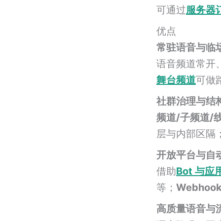
可通过
服务器
优点
常驻语音与临
语音频道常开
舞台频道
可做
社群治理与结
频道/子频道/
层与内部区隔
开放平台与自
借助
Bot 与
等；
Webhoo
高质量语音与