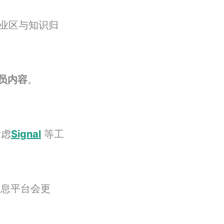
业区与知识归
会员内容
。
考虑
Signal
等工
消息平台会更