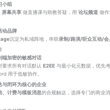
习小组
+ 屏幕共享
做直播课与助教答疑，用
论坛频道
做作
活动品牌
tage
沉淀为私域阵地，串联
录制/路演/听众互动/
群
到端加密的敏感对话
型要求所有对话默认
E2EE
与最小化元数据，优先
cord 用于低敏协作。
达与闭环为核心的企业
动、计费与模板消息
的合规触达，选择专门的商业