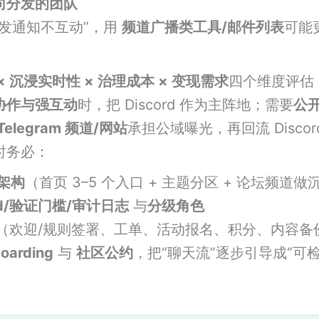
向分发的团队
“发通知不互动”，用
频道广播类工具/邮件列表
可能
× 沉浸实时性 × 治理成本 × 变现需求
四个维度评估
协作与强互动
时，把 Discord 作为主阵地；需要
公
Telegram 频道/网站
承担公域曝光，再回流 Discor
时务必：
架构
（首页 3–5 个入口 + 主题分区 + 论坛频道做
od/验证门槛/审计日志
与
分级角色
（欢迎/规则签署、工单、活动报名、积分、内容备
oarding
与
社区公约
，把“聊天流”逐步引导成“可