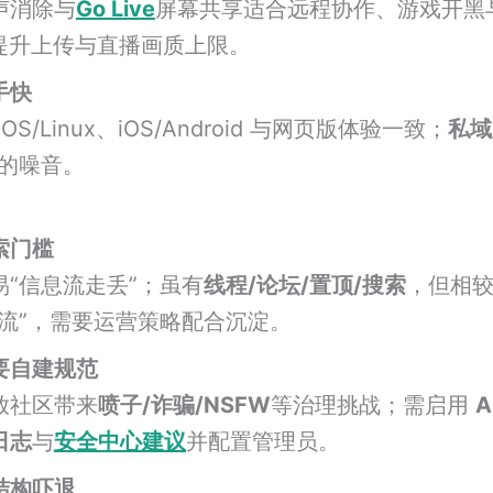
声消除与
Go Live
屏幕共享适合远程协作、游戏开黑
提升上传与直播画质上限。
手快
acOS/Linux、iOS/Android 与网页版体验一致；
私域
”的噪音。
索门槛
“信息流走丢”；虽有
线程/论坛/置顶/搜索
，但相较 
时流”，需要运营策略配合沉淀。
要自建规范
放社区带来
喷子/诈骗/NSFW
等治理挑战；需启用
A
日志
与
安全中心建议
并配置管理员。
结构吓退