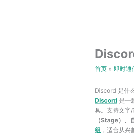
跳
至
内
容
Discor
首页
即时通
Discord 是什
Discord
是一
具。支持文字/
（Stage）
、
组
，适合从兴