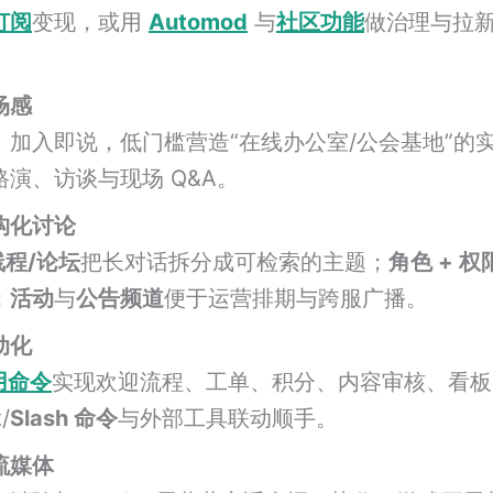
订阅
变现，或用
Automod
与
社区功能
做治理与拉
场感
、加入即说，低门槛营造“在线办公室/公会基地”的
路演、访谈与现场 Q&A。
构化讨论
线程/论坛
把长对话拆分成可检索的主题；
角色 + 权
；
活动
与
公告频道
便于运营排期与跨服广播。
动化
应用命令
实现欢迎流程、工单、积分、内容审核、看板、C
k
/
Slash 命令
与外部工具联动顺手。
流媒体