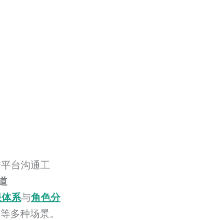
跨平台沟通工
道
限体系
与
角色分
群等多种场景。