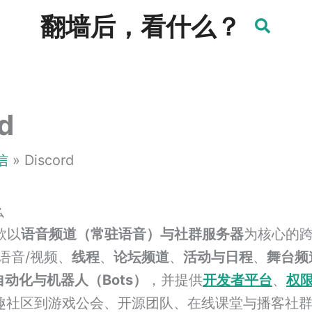
翻墙后，看什么？
d
信
Discord
么
款以
语音频道（常驻语音）与社群服务器
为核心的
语音/视频、
线程
、
论坛频道
、
活动与日程
、
舞台频
自动化与机器人（Bots）
，并提供
开发者平台
、
权
趣社区到游戏公会、开源团队、在线课堂与播客社