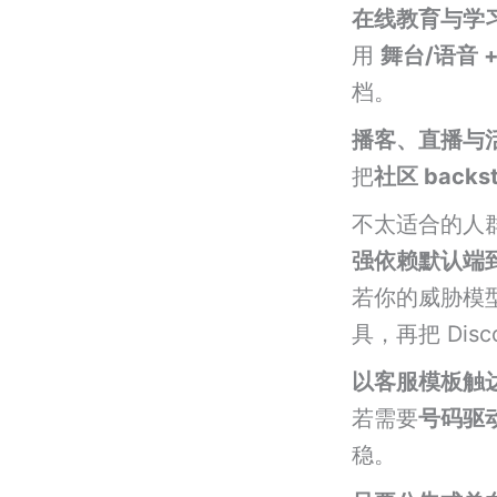
在线教育与学
用
舞台/语音 
档。
播客、直播与
把
社区 backs
不太适合的人
强依赖默认端
若你的威胁模
具，再把 Dis
以客服模板触
若需要
号码驱
稳。