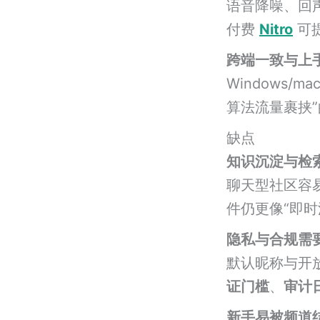
语音降噪、回
付费
Nitro
可
跨端一致与上
Windows/m
算法流量裹挟
缺点
知识沉淀与检
聊天型社区容易
件仍更像“即
隐私与合规需
默认昵称与开
证门槛
、
审计
新手易被频道