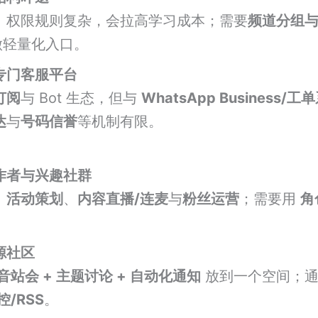
、权限规则复杂，会拉高学习成本；需要
频道分组
做轻量化入口。
专门客服平台
订阅
与 Bot 生态，但与
WhatsApp Business/工
达
与
号码信誉
等机制有限。
作者与兴趣社群
、
活动策划
、
内容直播/连麦
与
粉丝运营
；需要用
角
源社区
音站会 + 主题讨论 + 自动化通知
放到一个空间；通过
监控/RSS
。