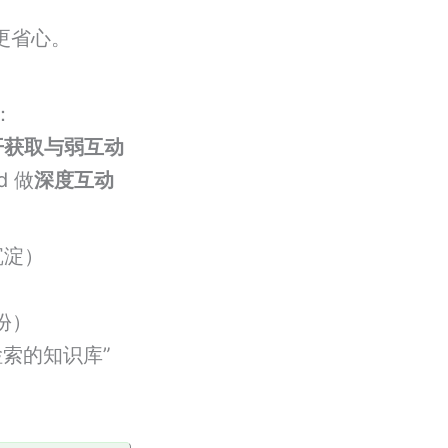
更省心。
：
开获取与弱互动
d 做
深度互动
沉淀）
份）
检索的知识库”