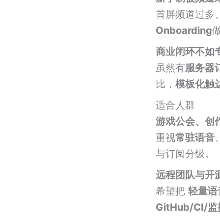
首屏频道过多
Onboarding
商业闭环不如
虽然有
服务器
比，
模板化触
适合人群
游戏公会、创
重视
常驻语音
与订阅分级。
远程团队与开
希望把
轻量语
GitHub/CI/