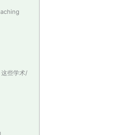
ching
X 这些学术/
和