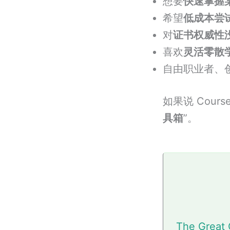
想要
快速掌握
希望
低成本尝
对
证书权威性
喜欢
灵活零散
自由职业者、
如果说 Course
具箱
”。
The Great