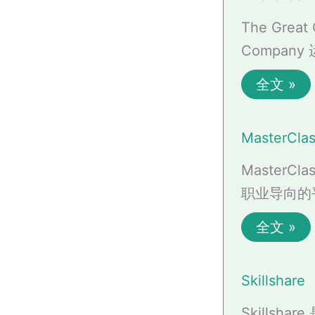
The Gre
Company
全文 »
MasterCla
MasterC
职业导向的
全文 »
Skillshare
Skills