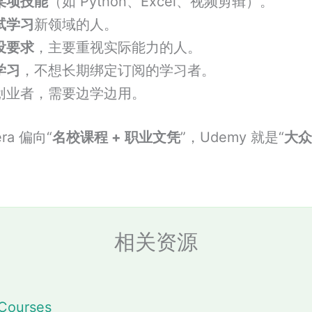
某项技能
（如 Python、Excel、视频剪辑）。
试学习
新领域的人。
没要求
，主要重视实际能力的人。
学习
，不想长期绑定订阅的学习者。
创业者，需要边学边用。
ra 偏向“
名校课程 + 职业文凭
”，Udemy 就是“
大众
相关资源
 Courses