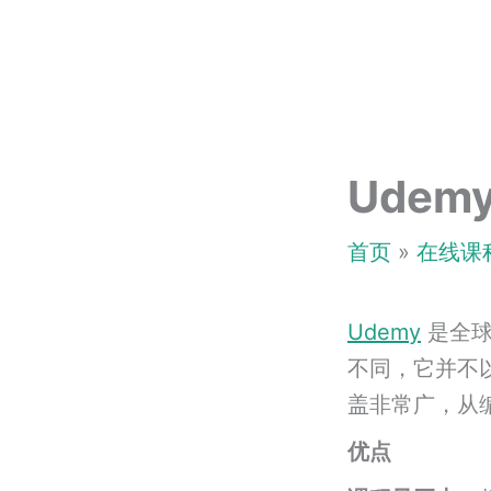
跳
至
内
容
Udem
首页
在线课
Udemy
是全球
不同，它并不
盖非常广，从
优点