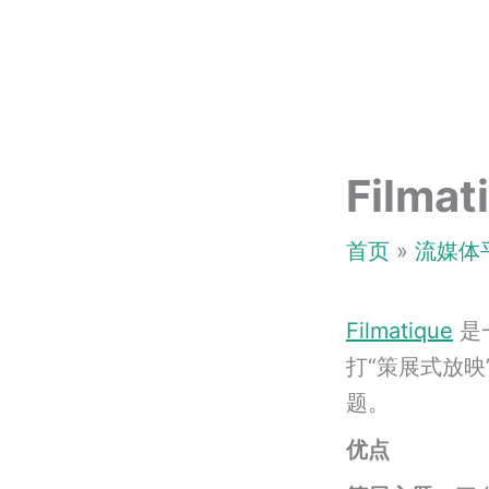
跳
至
内
容
Filmat
首页
流媒体
Filmatique
是
打“策展式放映
题。
优点