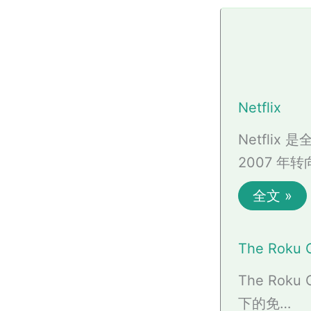
Netflix
Netfli
2007 年
全文 »
The Roku 
The Roku 
下的免…