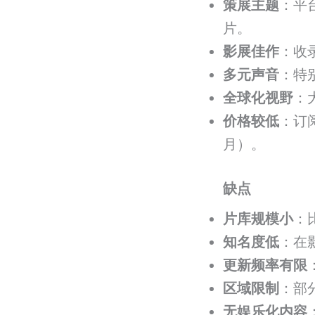
策展主题
：平
片。
影展佳作
：收
多元声音
：特
全球化视野
：
价格较低
：订阅
月）。
缺点
片库规模小
：
知名度低
：在
更新频率有限
区域限制
：部
无娱乐化内容