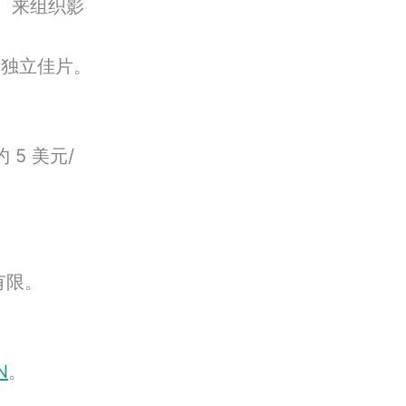
”）来组织影
的独立佳片。
约 5 美元/
有限。
N
。